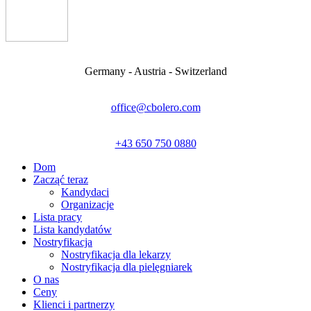
Germany - Austria - Switzerland
office@cbolero.com
+43 650 750 0880
Dom
Zacząć teraz
Kandydaci
Organizacje
Lista pracy
Lista kandydatów
Nostryfikacja
Nostryfikacja dla lekarzy
Nostryfikacja dla pielęgniarek
O nas
Ceny
Klienci i partnerzy