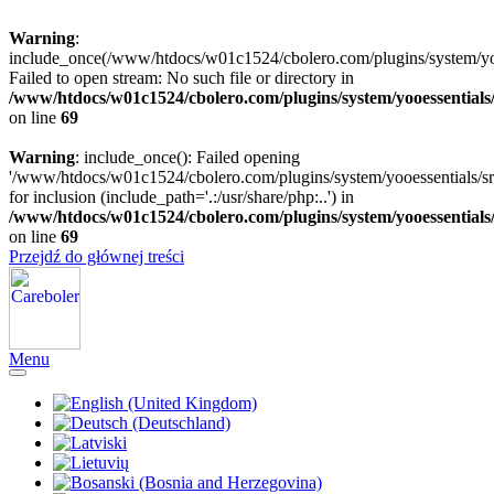
Warning
:
include_once(/www/htdocs/w01c1524/cbolero.com/plugins/system/yooe
Failed to open stream: No such file or directory in
/www/htdocs/w01c1524/cbolero.com/plugins/system/yooessentials
on line
69
Warning
: include_once(): Failed opening
'/www/htdocs/w01c1524/cbolero.com/plugins/system/yooessentials/src
for inclusion (include_path='.:/usr/share/php:..') in
/www/htdocs/w01c1524/cbolero.com/plugins/system/yooessentials
on line
69
Przejdź do głównej treści
Menu