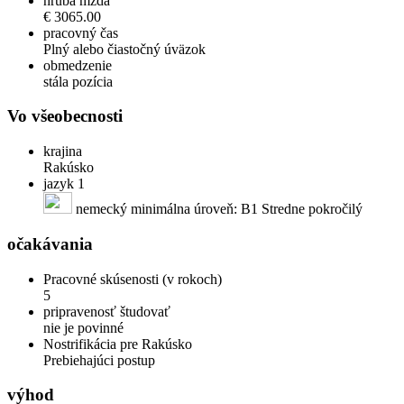
hrubá mzda
€ 3065.00
pracovný čas
Plný alebo čiastočný úväzok
obmedzenie
stála pozícia
Vo všeobecnosti
krajina
Rakúsko
jazyk 1
nemecký minimálna úroveň: B1 Stredne pokročilý
očakávania
Pracovné skúsenosti (v rokoch)
5
pripravenosť študovať
nie je povinné
Nostrifikácia pre Rakúsko
Prebiehajúci postup
výhod