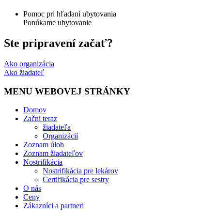
Pomoc pri hľadaní ubytovania
Ponúkame ubytovanie
Ste pripravení začať?
Ako organizácia
Ako žiadateľ
MENU WEBOVEJ STRÁNKY
Domov
Začni teraz
žiadateľa
Organizácií
Zoznam úloh
Zoznam žiadateľov
Nostrifikácia
Nostrifikácia pre lekárov
Certifikácia pre sestry
O nás
Ceny
Zákazníci a partneri