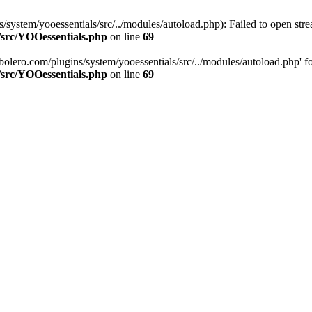
stem/yooessentials/src/../modules/autoload.php): Failed to open stream
/src/YOOessentials.php
on line
69
ero.com/plugins/system/yooessentials/src/../modules/autoload.php' for i
/src/YOOessentials.php
on line
69