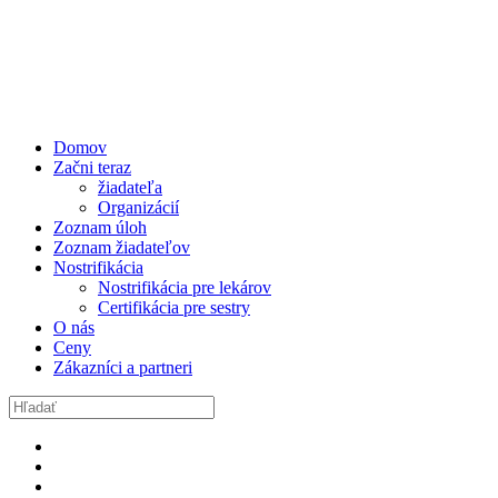
Domov
Začni teraz
žiadateľa
Organizácií
Zoznam úloh
Zoznam žiadateľov
Nostrifikácia
Nostrifikácia pre lekárov
Certifikácia pre sestry
O nás
Ceny
Zákazníci a partneri