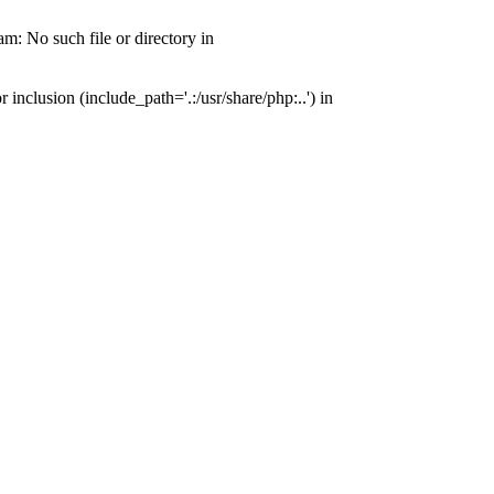
: No such file or directory in
nclusion (include_path='.:/usr/share/php:..') in