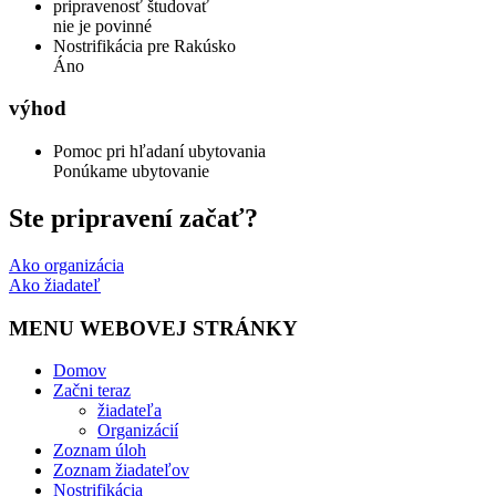
pripravenosť študovať
nie je povinné
Nostrifikácia pre Rakúsko
Áno
výhod
Pomoc pri hľadaní ubytovania
Ponúkame ubytovanie
Ste pripravení začať?
Ako organizácia
Ako žiadateľ
MENU WEBOVEJ STRÁNKY
Domov
Začni teraz
žiadateľa
Organizácií
Zoznam úloh
Zoznam žiadateľov
Nostrifikácia