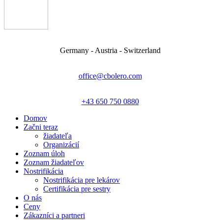
Germany - Austria - Switzerland
office@cbolero.com
+43 650 750 0880
Domov
Začni teraz
žiadateľa
Organizácií
Zoznam úloh
Zoznam žiadateľov
Nostrifikácia
Nostrifikácia pre lekárov
Certifikácia pre sestry
O nás
Ceny
Zákazníci a partneri