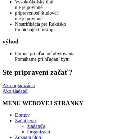
Vysokoškolský titul
nie je povinné
pripravenosť študovať
nie je povinné
Nostrifikácia pre Rakúsko
Prebiehajúci postup
výhod
Pomoc pri hľadaní ubytovania
Pomáhame pri hľadaní bytu
Ste pripravení začať?
Ako organizácia
Ako žiadateľ
MENU WEBOVEJ STRÁNKY
Domov
Začni teraz
žiadateľa
Organizácií
Zoznam úloh