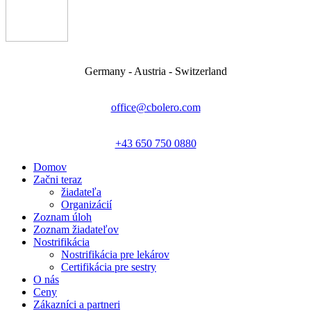
Germany - Austria - Switzerland
office@cbolero.com
+43 650 750 0880
Domov
Začni teraz
žiadateľa
Organizácií
Zoznam úloh
Zoznam žiadateľov
Nostrifikácia
Nostrifikácia pre lekárov
Certifikácia pre sestry
O nás
Ceny
Zákazníci a partneri