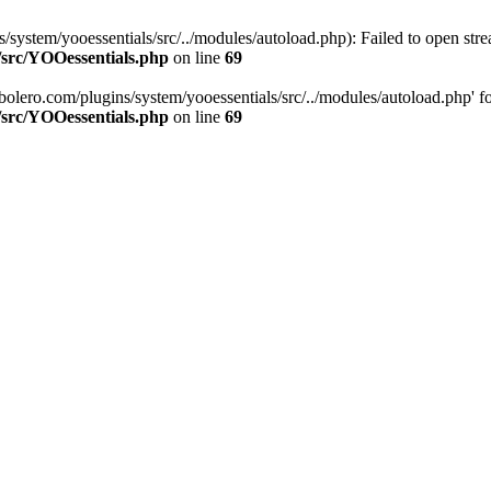
stem/yooessentials/src/../modules/autoload.php): Failed to open stream
/src/YOOessentials.php
on line
69
ero.com/plugins/system/yooessentials/src/../modules/autoload.php' for i
/src/YOOessentials.php
on line
69