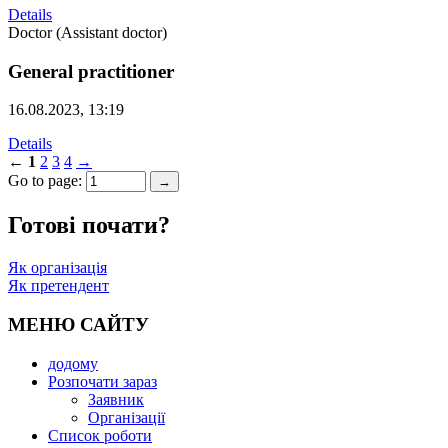
Details
Doctor (Assistant doctor)
General practitioner
16.08.2023, 13:19
Details
←
1
2
3
4
→
Go to page:
→
Готові почати?
Як організація
Як претендент
МЕНЮ САЙТУ
додому
Розпочати зараз
Заявник
Oрганізації
Cписок роботи