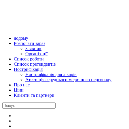
додому
Розпочати зараз
Заявник
Oрганізації
Cписок роботи
Cписок претендентів
Нострифікація
Нострифікація для лікарів
Атестація середнього медичного персоналу
Про нас
Ціни
Клієнти та партнери