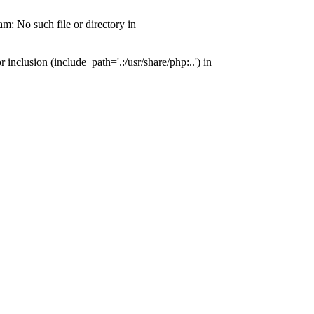
: No such file or directory in
nclusion (include_path='.:/usr/share/php:..') in