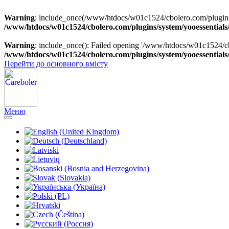
Warning
: include_once(/www/htdocs/w01c1524/cbolero.com/plugins/sy
/www/htdocs/w01c1524/cbolero.com/plugins/system/yooessentials
Warning
: include_once(): Failed opening '/www/htdocs/w01c1524/cbol
/www/htdocs/w01c1524/cbolero.com/plugins/system/yooessentials
Перейти до основного вмісту
Меню