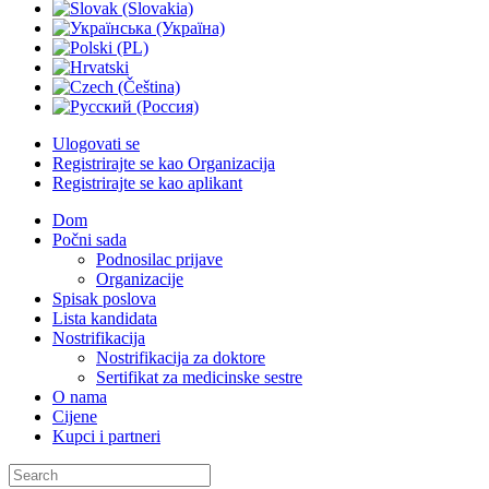
Ulogovati se
Registrirajte se kao Organizacija
Registrirajte se kao aplikant
Dom
Počni sada
Podnosilac prijave
Organizacije
Spisak poslova
Lista kandidata
Nostrifikacija
Nostrifikacija za doktore
Sertifikat za medicinske sestre
O nama
Cijene
Kupci i partneri