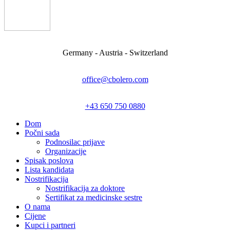
Germany - Austria - Switzerland
office@cbolero.com
+43 650 750 0880
Dom
Počni sada
Podnosilac prijave
Organizacije
Spisak poslova
Lista kandidata
Nostrifikacija
Nostrifikacija za doktore
Sertifikat za medicinske sestre
O nama
Cijene
Kupci i partneri