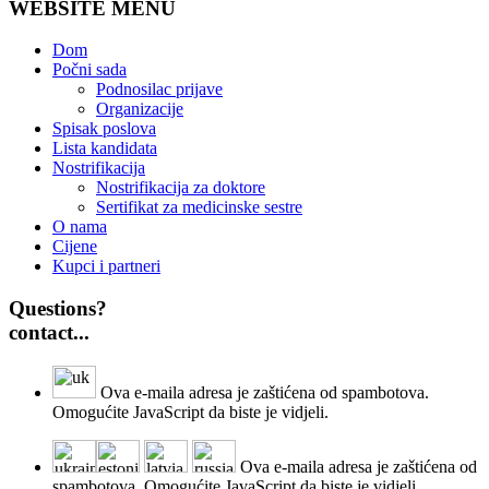
WEBSITE MENU
Dom
Počni sada
Podnosilac prijave
Organizacije
Spisak poslova
Lista kandidata
Nostrifikacija
Nostrifikacija za doktore
Sertifikat za medicinske sestre
O nama
Cijene
Kupci i partneri
Questions?
contact...
Ova e-maila adresa je zaštićena od spambotova.
Omogućite JavaScript da biste je vidjeli.
Ova e-maila adresa je zaštićena od
spambotova. Omogućite JavaScript da biste je vidjeli.