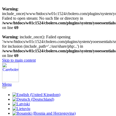
Warning
:
include_once(/www/htdocs/w01c1524/cbolero.com/plugins/system/yooe
Failed to open stream: No such file or directory in
/www/htdocs/w01c1524/cbolero.com/plugins/system/yooessentials
on line
69
Warning
: include_once(): Failed opening
'/www/htdocs/w01c1524/cbolero.com/plugins/system/yooessentials/src
for inclusion (include_path='.:/usr/share/php:..') in
/www/htdocs/w01c1524/cbolero.com/plugins/system/yooessentials
on line
69
Skip to main content
Menu