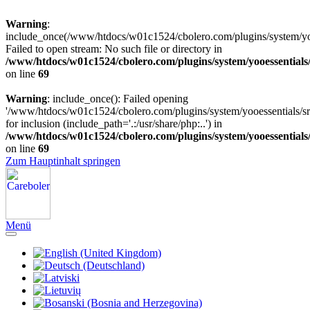
Warning
:
include_once(/www/htdocs/w01c1524/cbolero.com/plugins/system/yooe
Failed to open stream: No such file or directory in
/www/htdocs/w01c1524/cbolero.com/plugins/system/yooessentials
on line
69
Warning
: include_once(): Failed opening
'/www/htdocs/w01c1524/cbolero.com/plugins/system/yooessentials/src
for inclusion (include_path='.:/usr/share/php:..') in
/www/htdocs/w01c1524/cbolero.com/plugins/system/yooessentials
on line
69
Zum Hauptinhalt springen
Menü