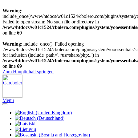
Warning
:
include_once(/www/htdocs/w01c1524/cbolero.com/plugins/system/yooe
Failed to open stream: No such file or directory in
/www/htdocs/w01c1524/cbolero.com/plugins/system/yooessentials
on line
69
Warning
: include_once(): Failed opening
'/www/htdocs/w01c1524/cbolero.com/plugins/system/yooessentials/src
for inclusion (include_path='.:/usr/share/php:..') in
/www/htdocs/w01c1524/cbolero.com/plugins/system/yooessentials
on line
69
Zum Hauptinhalt springen
Menü