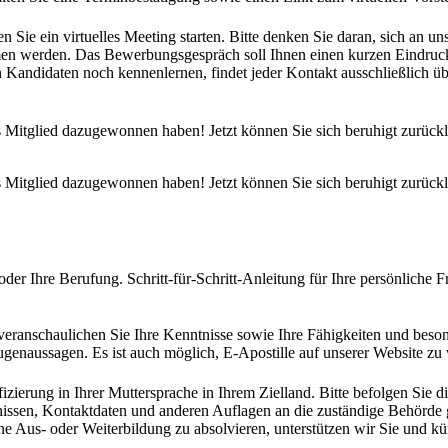
 Sie ein virtuelles Meeting starten. Bitte denken Sie daran, sich an un
ommen werden. Das Bewerbungsgespräch soll Ihnen einen kurzen Eindruc
Kandidaten noch kennenlernen, findet jeder Kontakt ausschließlich übe
s Mitglied dazugewonnen haben! Jetzt können Sie sich beruhigt zurückl
s Mitglied dazugewonnen haben! Jetzt können Sie sich beruhigt zurückl
der Ihre Berufung. Schritt-für-Schritt-Anleitung für Ihre persönliche Fr
d veranschaulichen Sie Ihre Kenntnisse sowie Ihre Fähigkeiten und be
eugenaussagen. Es ist auch möglich, E-Apostille auf unserer Website z
ifizierung in Ihrer Muttersprache in Ihrem Zielland. Bitte befolgen Sie
sen, Kontaktdaten und anderen Auflagen an die zuständige Behörde geh
eine Aus- oder Weiterbildung zu absolvieren, unterstützen wir Sie und