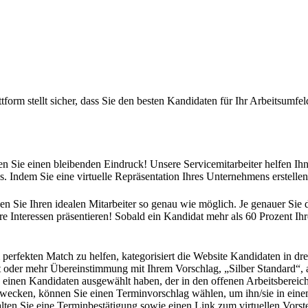
form stellt sicher, dass Sie den besten Kandidaten für Ihr Arbeitsumfel
sen Sie einen bleibenden Eindruck! Unsere Servicemitarbeiter helfen Ihn
. Indem Sie eine virtuelle Repräsentation Ihres Unternehmens erstelle
n Sie Ihren idealen Mitarbeiter so genau wie möglich. Je genauer Sie
re Interessen präsentieren! Sobald ein Kandidat mehr als 60 Prozent Ihr
 perfekten Match zu helfen, kategorisiert die Website Kandidaten in d
t oder mehr Übereinstimmung mit Ihrem Vorschlag, „Silber Standard“, 
einen Kandidaten ausgewählt haben, der in den offenen Arbeitsbereich 
en wecken, können Sie einen Terminvorschlag wählen, um ihn/sie in ein
lten Sie eine Terminbestätigung sowie einen Link zum virtuellen Vorst