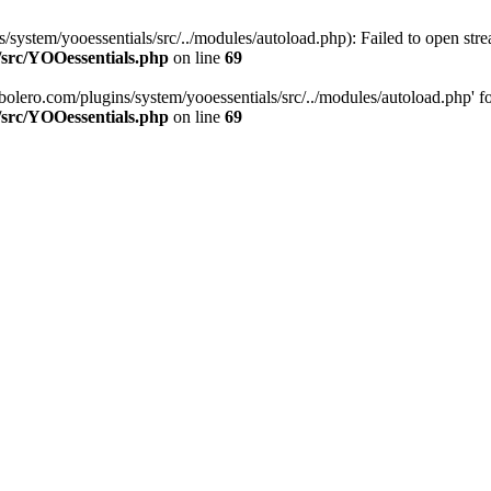
stem/yooessentials/src/../modules/autoload.php): Failed to open stream
/src/YOOessentials.php
on line
69
ero.com/plugins/system/yooessentials/src/../modules/autoload.php' for i
/src/YOOessentials.php
on line
69