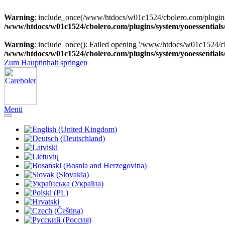
Warning
: include_once(/www/htdocs/w01c1524/cbolero.com/plugins/sy
/www/htdocs/w01c1524/cbolero.com/plugins/system/yooessentials
Warning
: include_once(): Failed opening '/www/htdocs/w01c1524/cbol
/www/htdocs/w01c1524/cbolero.com/plugins/system/yooessentials
Zum Hauptinhalt springen
Menü