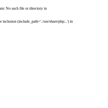
: No such file or directory in
nclusion (include_path='.:/usr/share/php:..') in