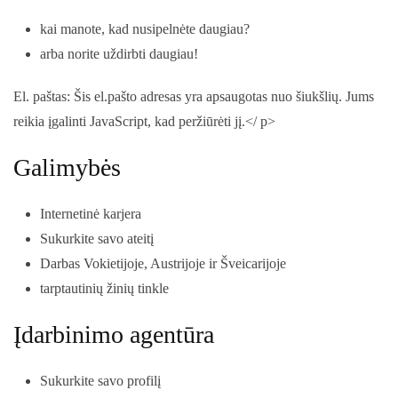
kai manote, kad nusipelnėte daugiau?
arba norite uždirbti daugiau!
El. paštas:
Šis el.pašto adresas yra apsaugotas nuo šiukšlių. Jums
reikia įgalinti JavaScript, kad peržiūrėti jį.
</ p>
Galimybės
Internetinė karjera
Sukurkite savo ateitį
Darbas Vokietijoje, Austrijoje ir Šveicarijoje
tarptautinių žinių tinkle
Įdarbinimo agentūra
Sukurkite savo profilį