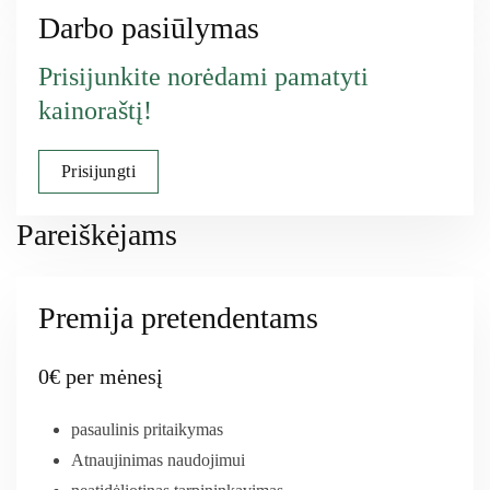
Darbo pasiūlymas
Prisijunkite norėdami pamatyti
kainoraštį!
Prisijungti
Pareiškėjams
Premija pretendentams
0€ per mėnesį
pasaulinis pritaikymas
Atnaujinimas naudojimui