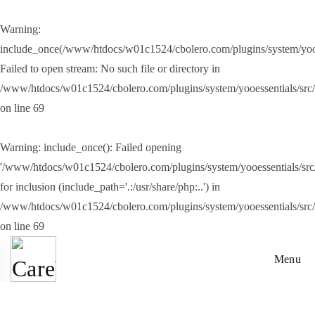
Warning
:
Skip to main content
include_once(/www/htdocs/w01c1524/cbolero.com/plugins/system/yooes
Failed to open stream: No such file or directory in
/www/htdocs/w01c1524/cbolero.com/plugins/system/yooessentials/src
on line
69
Warning
: include_once(): Failed opening
'/www/htdocs/w01c1524/cbolero.com/plugins/system/yooessentials/src/
for inclusion (include_path='.:/usr/share/php:..') in
/www/htdocs/w01c1524/cbolero.com/plugins/system/yooessentials/src
on line
69
Menu