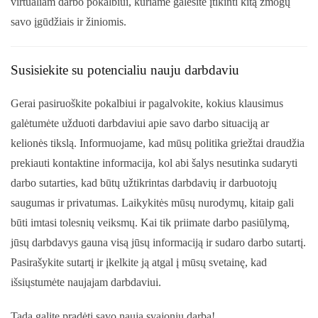
virtualiam darbo pokalbiui, kuriame galėsite įtikinti kitą žmogų
savo įgūdžiais ir žiniomis.
Susisiekite su potencialiu nauju darbdaviu
Gerai pasiruoškite pokalbiui ir pagalvokite, kokius klausimus
galėtumėte užduoti darbdaviui apie savo darbo situaciją ar
kelionės tikslą. Informuojame, kad mūsų politika griežtai draudžia
prekiauti kontaktine informacija, kol abi šalys nesutinka sudaryti
darbo sutarties, kad būtų užtikrintas darbdavių ir darbuotojų
saugumas ir privatumas. Laikykitės mūsų nurodymų, kitaip gali
būti imtasi tolesnių veiksmų. Kai tik priimate darbo pasiūlymą,
jūsų darbdavys gauna visą jūsų informaciją ir sudaro darbo sutartį.
Pasirašykite sutartį ir įkelkite ją atgal į mūsų svetainę, kad
išsiųstumėte naujajam darbdaviui.
Tada galite pradėti savo naują svajonių darbą!