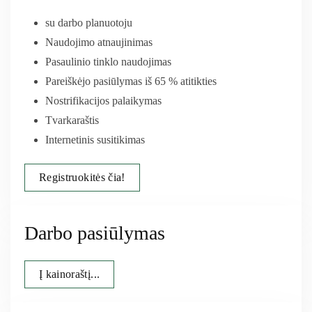
su darbo planuotoju
Naudojimo atnaujinimas
Pasaulinio tinklo naudojimas
Pareiškėjo pasiūlymas iš 65 % atitikties
Nostrifikacijos palaikymas
Tvarkaraštis
Internetinis susitikimas
Registruokitės čia!
Darbo pasiūlymas
Į kainoraštį...