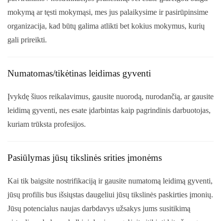
mokymą ar tęsti mokymąsi, mes jus palaikysime ir pasirūpinsime
organizacija, kad būtų galima atlikti bet kokius mokymus, kurių
gali prireikti.
Numatomas/tikėtinas leidimas gyventi
Įvykdę šiuos reikalavimus, gausite nuorodą, nurodančią, ar gausite
leidimą gyventi, nes esate įdarbintas kaip pagrindinis darbuotojas,
kuriam trūksta profesijos.
Pasiūlymas jūsų tikslinės srities įmonėms
Kai tik baigsite nostrifikaciją ir gausite numatomą leidimą gyventi,
jūsų profilis bus išsiųstas daugeliui jūsų tikslinės paskirties įmonių.
Jūsų potencialus naujas darbdavys užsakys jums susitikimą