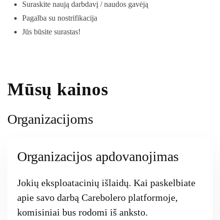
Suraskite naują darbdavį / naudos gavėją
Pagalba su nostrifikacija
Jūs būsite surastas!
Mūsų kainos
Organizacijoms
Organizacijos apdovanojimas
Jokių eksploatacinių išlaidų. Kai paskelbiate
apie savo darbą Carebolero platformoje,
komisiniai bus rodomi iš anksto.