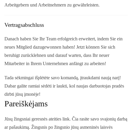
Arbeitgebern und Arbeitnehmern zu gewährleisten.
Vertragsabschluss
Danach haben Sie Ihr Team erfolgreich erweitert, indem Sie ein
neues Mitglied dazugewonnen haben! Jetzt können Sie sich
beruhigt zurücklehnen und darauf warten, dass Ihr neuer
Mitarbeiter in Ihrem Unternehmen anfängt zu arbeiten!
Tada sėkmingai išplėtėte savo komandą, įtraukdami naują narį!
Dabar galite ramiai sėdėti ir laukti, kol naujas darbuotojas pradės
dirbti jūsų įmonėje!
Pareiškėjams
Jūsų žingsniai geresnės ateities link. Čia rasite savo svajonių darbą
ar pašaukimą. Žingsnis po žingsnio jūsų asmeninės laisvės