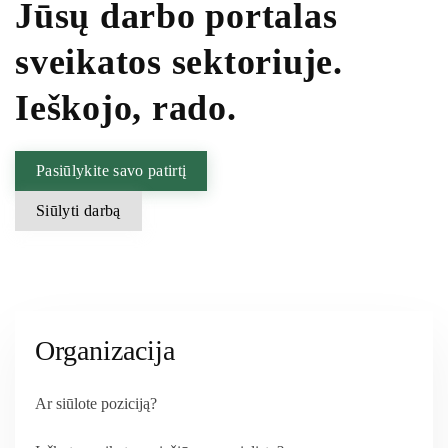
Jūsų darbo portalas
sveikatos sektoriuje.
Ieškojo, rado.
Pasiūlykite savo patirtį
Siūlyti darbą
Organizacija
Ar siūlote poziciją?