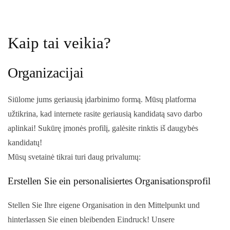
Kaip tai veikia?
Organizacijai
Siūlome jums geriausią įdarbinimo formą. Mūsų platforma
užtikrina, kad internete rasite geriausią kandidatą savo darbo
aplinkai! Sukūrę įmonės profilį, galėsite rinktis iš daugybės
kandidatų!
Mūsų svetainė tikrai turi daug privalumų:
Erstellen Sie ein personalisiertes Organisationsprofil
Stellen Sie Ihre eigene Organisation in den Mittelpunkt und
hinterlassen Sie einen bleibenden Eindruck! Unsere