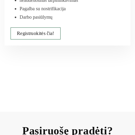
neatidėliotinas tarpininkavimas
Pagalba su nostrifikacija
Darbo pasiūlymų
Registruokitės čia!
Pasiruošę pradėti?