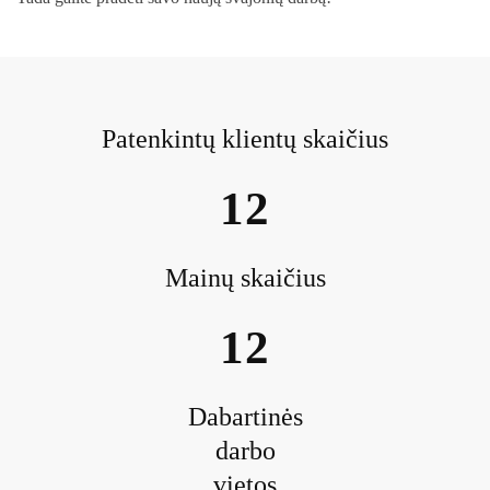
Patenkintų klientų skaičius
12
Mainų skaičius
12
Dabartinės
darbo
vietos