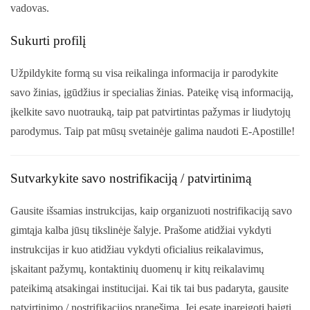
vadovas.
Sukurti profilį
Užpildykite formą su visa reikalinga informacija ir parodykite
savo žinias, įgūdžius ir specialias žinias. Pateikę visą informaciją,
įkelkite savo nuotrauką, taip pat patvirtintas pažymas ir liudytojų
parodymus. Taip pat mūsų svetainėje galima naudoti E-Apostille!
Sutvarkykite savo nostrifikaciją / patvirtinimą
Gausite išsamias instrukcijas, kaip organizuoti nostrifikaciją savo
gimtąja kalba jūsų tikslinėje šalyje. Prašome atidžiai vykdyti
instrukcijas ir kuo atidžiau vykdyti oficialius reikalavimus,
įskaitant pažymų, kontaktinių duomenų ir kitų reikalavimų
pateikimą atsakingai institucijai. Kai tik tai bus padaryta, gausite
patvirtinimo / nostrifikacijos pranešimą. Jei esate įpareigoti baigti