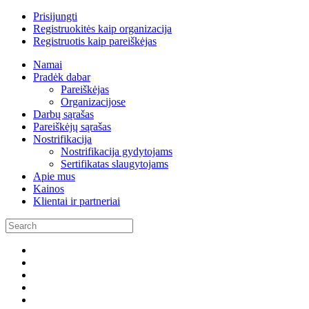
Prisijungti
Registruokitės kaip organizacija
Registruotis kaip pareiškėjas
Namai
Pradėk dabar
Pareiškėjas
Organizacijose
Darbų sąrašas
Pareiškėjų sąrašas
Nostrifikacija
Nostrifikacija gydytojams
Sertifikatas slaugytojams
Apie mus
Kainos
Klientai ir partneriai