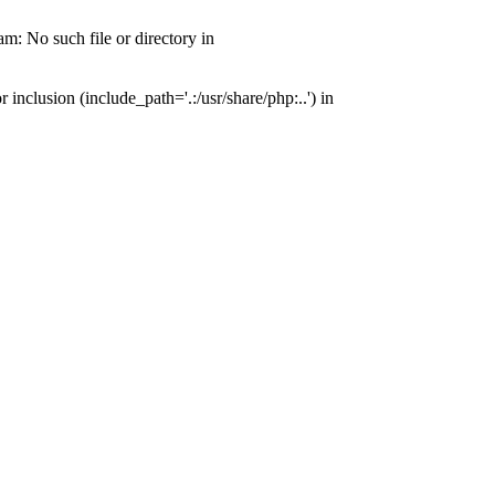
: No such file or directory in
nclusion (include_path='.:/usr/share/php:..') in