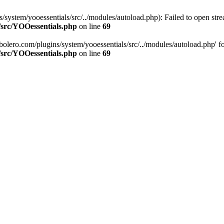
stem/yooessentials/src/../modules/autoload.php): Failed to open stream
/src/YOOessentials.php
on line
69
ero.com/plugins/system/yooessentials/src/../modules/autoload.php' for i
/src/YOOessentials.php
on line
69