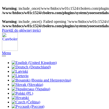
Warning
: include_once(/www/htdocs/w01c1524/cbolero.com/plugins/sy
/www/htdocs/w01c1524/cbolero.com/plugins/system/yooessentials
Warning
: include_once(): Failed opening '/www/htdocs/w01c1524/cbol
/www/htdocs/w01c1524/cbolero.com/plugins/system/yooessentials
Przejdź do głównej treści
Menu