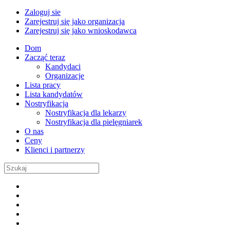
Zaloguj sie
Zarejestruj się jako organizacja
Zarejestruj się jako wnioskodawca
Dom
Zacząć teraz
Kandydaci
Organizacje
Lista pracy
Lista kandydatów
Nostryfikacja
Nostryfikacja dla lekarzy
Nostryfikacja dla pielęgniarek
O nas
Ceny
Klienci i partnerzy