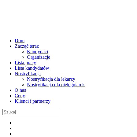
Dom
Zacząć teraz
Kandydaci
Organizacje
Lista pracy
Lista kandydatów
Nostryfikacja
Nostryfikacja dla lekarzy
Nostryfikacja dla pielęgniarek
O nas
Ceny
Klienci i partnerzy