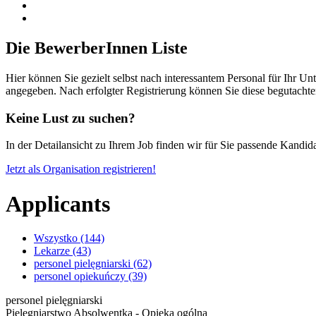
Die BewerberInnen Liste
Hier können Sie gezielt selbst nach interessantem Personal für Ihr U
angegeben. Nach erfolgter Registrierung können Sie diese begutachte
Keine Lust zu suchen?
In der Detailansicht zu Ihrem Job finden wir für Sie passende Kandida
Jetzt als Organisation registrieren!
Applicants
Wszystko (144)
Lekarze (43)
personel pielęgniarski (62)
personel opiekuńczy (39)
personel pielęgniarski
Pielęgniarstwo Absolwentka - Opieka ogólna