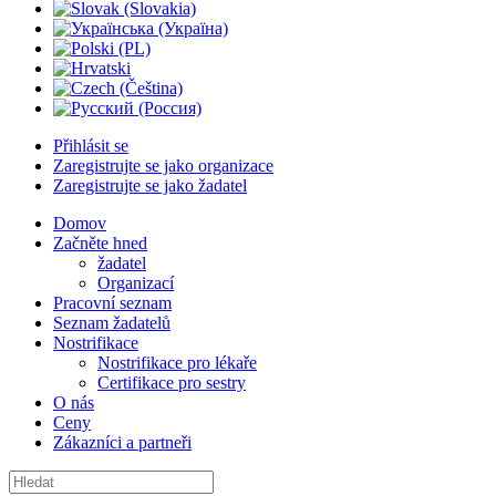
Přihlásit se
Zaregistrujte se jako organizace
Zaregistrujte se jako žadatel
Domov
Začněte hned
žadatel
Organizací
Pracovní seznam
Seznam žadatelů
Nostrifikace
Nostrifikace pro lékaře
Certifikace pro sestry
O nás
Ceny
Zákazníci a partneři