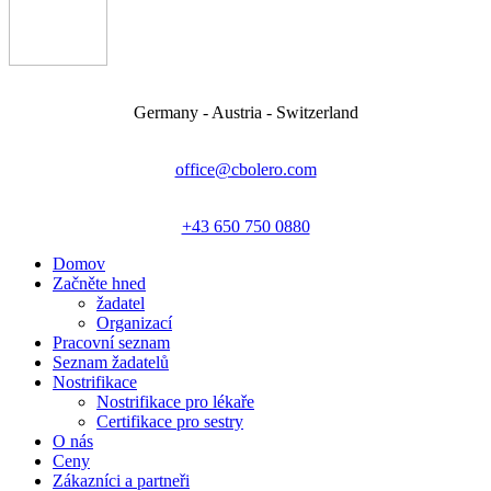
Germany - Austria - Switzerland
office@cbolero.com
+43 650 750 0880
Domov
Začněte hned
žadatel
Organizací
Pracovní seznam
Seznam žadatelů
Nostrifikace
Nostrifikace pro lékaře
Certifikace pro sestry
O nás
Ceny
Zákazníci a partneři