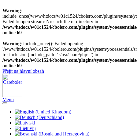
Warning
:
include_once(/www/htdocs/w01c1524/cbolero.com/plugins/system/yooe
Failed to open stream: No such file or directory in
/www/htdocs/w01c1524/cbolero.com/plugins/system/yooessentials
on line
69
Warning
: include_once(): Failed opening
'/www/htdocs/w01c1524/cbolero.com/plugins/system/yooessentials/src
for inclusion (include_path='.:/usr/share/php:..') in
/www/htdocs/w01c1524/cbolero.com/plugins/system/yooessentials
on line
69
Přejít na hlavní obsah
Menu