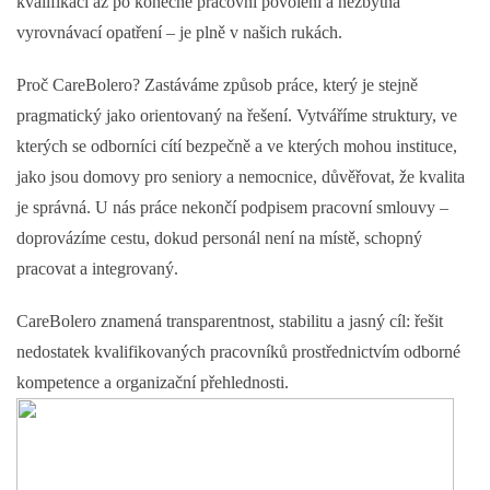
kvalifikací až po konečné pracovní povolení a nezbytná
vyrovnávací opatření – je plně v našich rukách.
Proč CareBolero?
Zastáváme způsob práce, který je stejně
pragmatický jako orientovaný na řešení. Vytváříme struktury, ve
kterých se odborníci cítí bezpečně a ve kterých mohou instituce,
jako jsou domovy pro seniory a nemocnice, důvěřovat, že kvalita
je správná. U nás práce nekončí podpisem pracovní smlouvy –
doprovázíme cestu, dokud personál není na místě, schopný
pracovat a integrovaný.
CareBolero znamená transparentnost, stabilitu a jasný cíl: řešit
nedostatek kvalifikovaných pracovníků prostřednictvím odborné
kompetence a organizační přehlednosti.