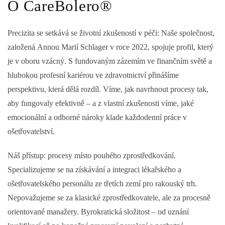
O CareBolero®
Precizita se setkává se životní zkušeností v péči:
Naše společnost,
založená
Annou Marií Schlager
v roce 2022, spojuje profil, který
je v oboru vzácný. S fundovaným zázemím ve finančním světě a
hlubokou profesní kariérou ve zdravotnictví přinášíme
perspektivu, která dělá rozdíl. Víme, jak navrhnout procesy tak,
aby fungovaly efektivně – a z vlastní zkušenosti víme, jaké
emocionální a odborné nároky klade každodenní práce v
ošetřovatelství.
Náš přístup:
procesy místo pouhého zprostředkování.
Specializujeme se na získávání a integraci lékařského a
ošetřovatelského personálu ze třetích zemí pro rakouský trh.
Nepovažujeme se za klasické zprostředkovatele, ale za procesně
orientované manažery. Byrokratická složitost – od uznání