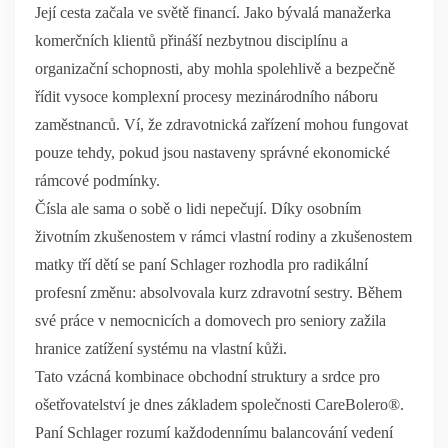
Její cesta začala ve světě financí. Jako bývalá manažerka
komerčních klientů přináší nezbytnou disciplínu a
organizační schopnosti, aby mohla spolehlivě a bezpečně
řídit vysoce komplexní procesy mezinárodního náboru
zaměstnanců. Ví, že zdravotnická zařízení mohou fungovat
pouze tehdy, pokud jsou nastaveny správné ekonomické
rámcové podmínky.
Čísla ale sama o sobě o lidi nepečují. Díky osobním
životním zkušenostem v rámci vlastní rodiny a zkušenostem
matky tří dětí se paní Schlager rozhodla pro radikální
profesní změnu: absolvovala kurz zdravotní sestry. Během
své práce v nemocnicích a domovech pro seniory zažila
hranice zatížení systému na vlastní kůži.
Tato vzácná kombinace obchodní struktury a srdce pro
ošetřovatelství je dnes základem společnosti CareBolero®.
Paní Schlager rozumí každodennímu balancování vedení