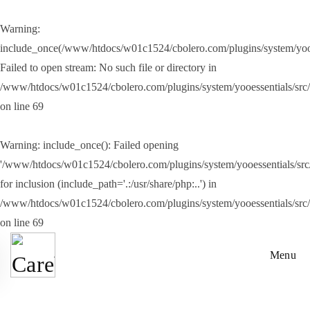
Warning
:
Přejít na hlavní obsah
include_once(/www/htdocs/w01c1524/cbolero.com/plugins/system/yooes
Failed to open stream: No such file or directory in
/www/htdocs/w01c1524/cbolero.com/plugins/system/yooessentials/src
on line
69
Warning
: include_once(): Failed opening
'/www/htdocs/w01c1524/cbolero.com/plugins/system/yooessentials/src/
for inclusion (include_path='.:/usr/share/php:..') in
/www/htdocs/w01c1524/cbolero.com/plugins/system/yooessentials/src
on line
69
Menu