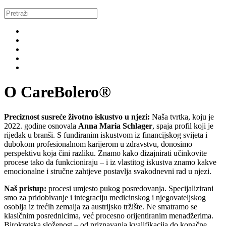
O CareBolero®
Preciznost susreće životno iskustvo u njezi:
Naša tvrtka, koju je
2022. godine osnovala
Anna Maria Schlager
, spaja profil koji je
rijedak u branši. S fundiranim iskustvom iz financijskog svijeta i
dubokom profesionalnom karijerom u zdravstvu, donosimo
perspektivu koja čini razliku. Znamo kako dizajnirati učinkovite
procese tako da funkcioniraju – i iz vlastitog iskustva znamo kakve
emocionalne i stručne zahtjeve postavlja svakodnevni rad u njezi.
Naš pristup:
procesi umjesto pukog posredovanja. Specijalizirani
smo za pridobivanje i integraciju medicinskog i njegovateljskog
osoblja iz trećih zemalja za austrijsko tržište. Ne smatramo se
klasičnim posrednicima, već procesno orijentiranim menadžerima.
Birokratska složenost – od priznavanja kvalifikacija do konačne