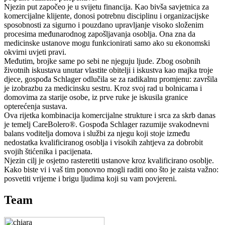
Njezin put započeo je u svijetu financija. Kao bivša savjetnica za
komercijalne klijente, donosi potrebnu disciplinu i organizacijske
sposobnosti za sigurno i pouzdano upravljanje visoko složenim
procesima međunarodnog zapošljavanja osoblja. Ona zna da
medicinske ustanove mogu funkcionirati samo ako su ekonomski
okvirni uvjeti pravi.
Međutim, brojke same po sebi ne njeguju ljude. Zbog osobnih
životnih iskustava unutar vlastite obitelji i iskustva kao majka troje
djece, gospođa Schlager odlučila se za radikalnu promjenu: završila
je izobrazbu za medicinsku sestru. Kroz svoj rad u bolnicama i
domovima za starije osobe, iz prve ruke je iskusila granice
opterećenja sustava.
Ova rijetka kombinacija komercijalne strukture i srca za skrb danas
je temelj CareBolero®. Gospođa Schlager razumije svakodnevni
balans voditelja domova i službi za njegu koji stoje između
nedostatka kvalificiranog osoblja i visokih zahtjeva za dobrobit
svojih štićenika i pacijenata.
Njezin cilj je osjetno rasteretiti ustanove kroz kvalificirano osoblje.
Kako biste vi i vaš tim ponovno mogli raditi ono što je zaista važno:
posvetiti vrijeme i brigu ljudima koji su vam povjereni.
Team