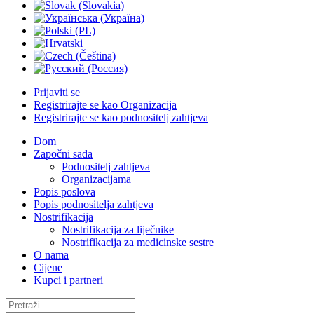
Prijaviti se
Registrirajte se kao Organizacija
Registrirajte se kao podnositelj zahtjeva
Dom
Započni sada
Podnositelj zahtjeva
Organizacijama
Popis poslova
Popis podnositelja zahtjeva
Nostrifikacija
Nostrifikacija za liječnike
Nostrifikacija za medicinske sestre
O nama
Cijene
Kupci i partneri