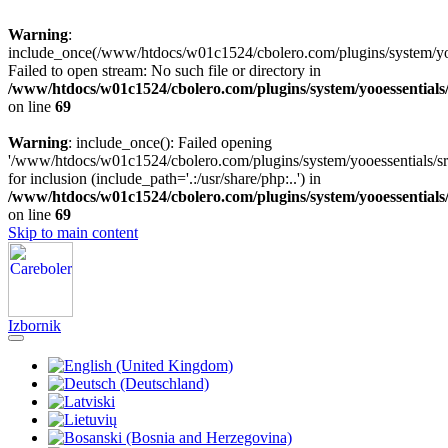
Warning
:
include_once(/www/htdocs/w01c1524/cbolero.com/plugins/system/yooe
Failed to open stream: No such file or directory in
/www/htdocs/w01c1524/cbolero.com/plugins/system/yooessentials
on line
69
Warning
: include_once(): Failed opening
'/www/htdocs/w01c1524/cbolero.com/plugins/system/yooessentials/src
for inclusion (include_path='.:/usr/share/php:..') in
/www/htdocs/w01c1524/cbolero.com/plugins/system/yooessentials
on line
69
Skip to main content
Izbornik