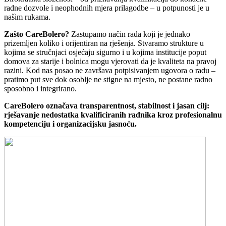
radne dozvole i neophodnih mjera prilagodbe – u potpunosti je u
našim rukama.
Zašto CareBolero?
Zastupamo način rada koji je jednako
prizemljen koliko i orijentiran na rješenja. Stvaramo strukture u
kojima se stručnjaci osjećaju sigurno i u kojima institucije poput
domova za starije i bolnica mogu vjerovati da je kvaliteta na pravoj
razini. Kod nas posao ne završava potpisivanjem ugovora o radu –
pratimo put sve dok osoblje ne stigne na mjesto, ne postane radno
sposobno i integrirano.
CareBolero označava transparentnost, stabilnost i jasan cilj:
rješavanje nedostatka kvalificiranih radnika kroz profesionalnu
kompetenciju i organizacijsku jasnoću.