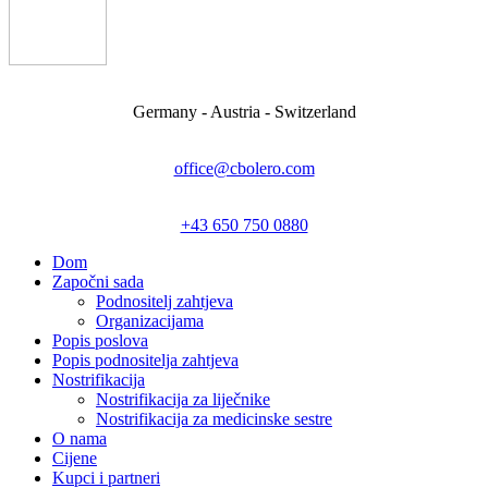
Germany - Austria - Switzerland
office@cbolero.com
+43 650 750 0880
Dom
Započni sada
Podnositelj zahtjeva
Organizacijama
Popis poslova
Popis podnositelja zahtjeva
Nostrifikacija
Nostrifikacija za liječnike
Nostrifikacija za medicinske sestre
O nama
Cijene
Kupci i partneri