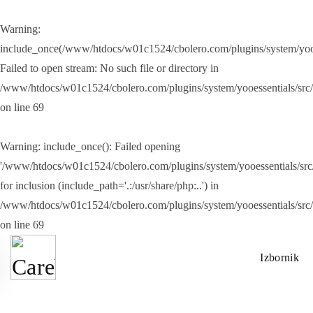
Warning
:
Skip to main content
include_once(/www/htdocs/w01c1524/cbolero.com/plugins/system/yooes
Failed to open stream: No such file or directory in
/www/htdocs/w01c1524/cbolero.com/plugins/system/yooessentials/src
on line
69
Warning
: include_once(): Failed opening
'/www/htdocs/w01c1524/cbolero.com/plugins/system/yooessentials/src/
for inclusion (include_path='.:/usr/share/php:..') in
/www/htdocs/w01c1524/cbolero.com/plugins/system/yooessentials/src
on line
69
Izbornik