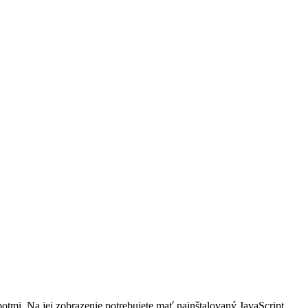
otmi. Na jej zobrazenie potrebujete mať nainštalovaný JavaScript.