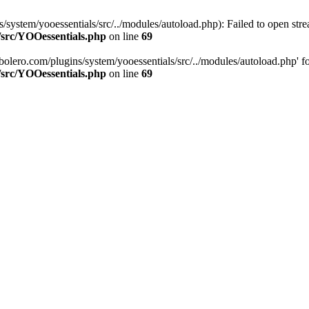
stem/yooessentials/src/../modules/autoload.php): Failed to open stream
/src/YOOessentials.php
on line
69
ero.com/plugins/system/yooessentials/src/../modules/autoload.php' for i
/src/YOOessentials.php
on line
69