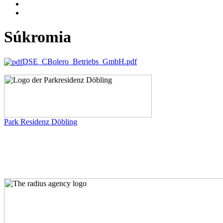
Súkromia
DSE_CBolero_Betriebs_GmbH.pdf
Park Residenz Döbling