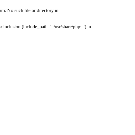
: No such file or directory in
nclusion (include_path='.:/usr/share/php:..') in