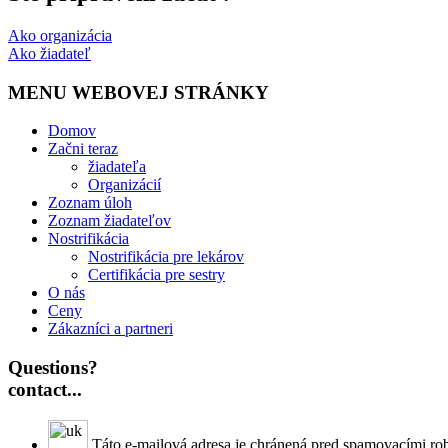
Ako organizácia
Ako žiadateľ
MENU WEBOVEJ STRÁNKY
Domov
Začni teraz
žiadateľa
Organizácií
Zoznam úloh
Zoznam žiadateľov
Nostrifikácia
Nostrifikácia pre lekárov
Certifikácia pre sestry
O nás
Ceny
Zákazníci a partneri
Questions?
contact...
Táto e-mailová adresa je chránená pred spamovacími rob