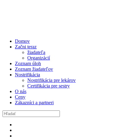
Domov
Začni teraz
žiadateľa
Organizácií
Zoznam úloh
Zoznam žiadateľov
Nostrifikácia
Nostrifikácia pre lekárov
Certifikácia pre sestry
O nás
Ceny
Zákazníci a partneri